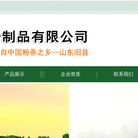
产品展示
企业资质
联系我们