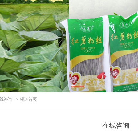
线咨询
>> 频道首页
在线咨询