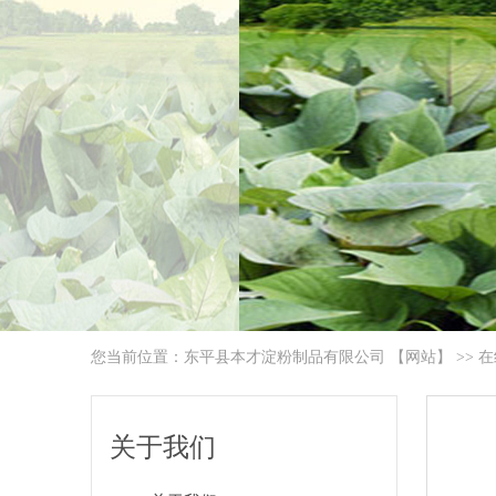
您当前位置：
东平县本才淀粉制品有限公司 【网站】
>>
在
关于我们